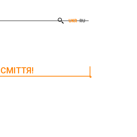
UKR
RU
СМІТТЯ!