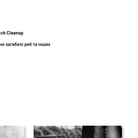
ach Cleanup
.
ю загибелі риб та інших