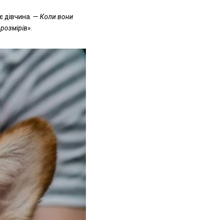
є дівчина. —
Коли вони
 розмірів»
.