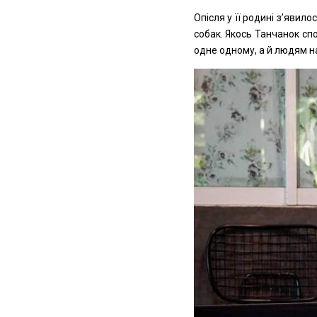
Опісля у її родині з’явил
собак. Якось Танчанок спо
одне одному, а й людям на