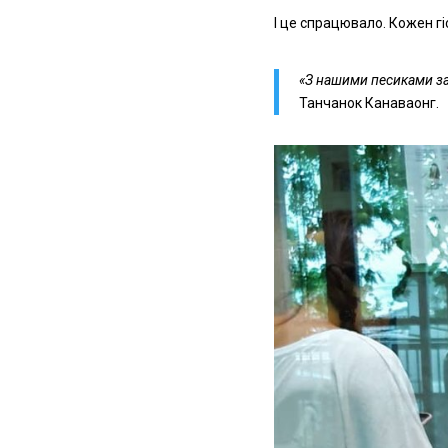
І це спрацювало. Кожен гі
«З нашими песиками за
Танчанок Канаваонг.