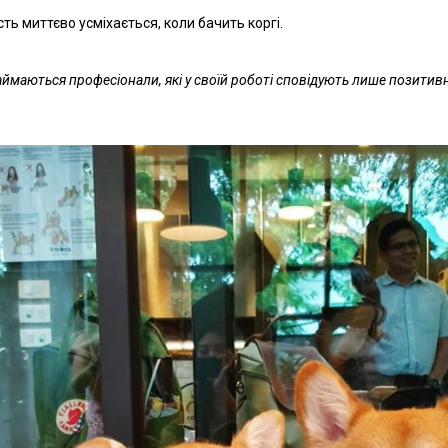
сть миттєво усміхається, коли бачить коргі.
ймаються професіонали, які у своїй роботі сповідують лише позитивн