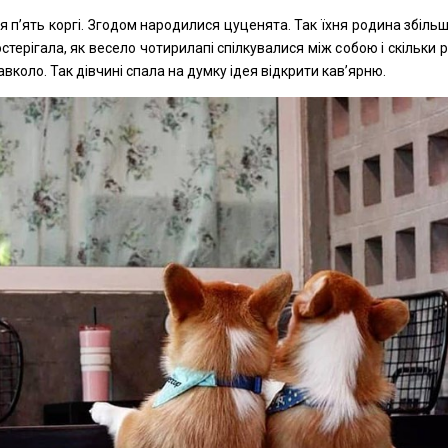
ося п’ять коргі. Згодом народилися цуценята. Так їхня родина збіль
стерігала, як весело чотирилапі спілкувалися між собою і скільки
вколо. Так дівчині спала на думку ідея відкрити кав’ярню.