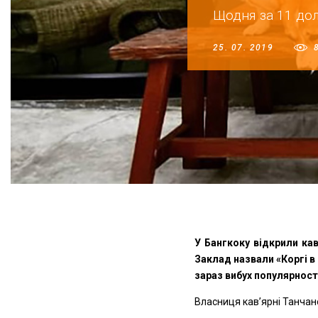
Щодня за 11 дол
25. 07. 2019
8
У Бангкоку відкрили ка
Заклад назвали «Коргі в
зараз вибух популярності
Власниця кав’ярні Танчано