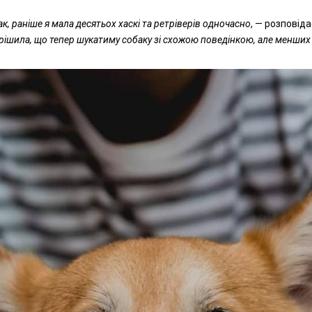
, раніше я мала десятьох хаскі та ретріверів одночасно
, — розповіда
ирішила, що тепер шукатиму собаку зі схожою поведінкою, але менших