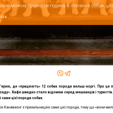
арів можна провести годину в оточенні собак ціє
554
в’ярню, де «працюють» 12 собак породи вельш-коргі. Про це
 саду». Кафе швидко стало відомим серед мешканців і туристів. 
 саме цієї породи собак.
к Канаваонг є прихильницею саме цієї породи, тому що «вони милі 