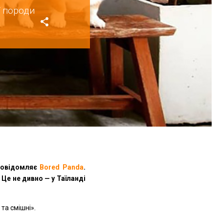
ї породи
 повідомляє
Bored Panda
.
Це не дивно — у Таїланді
та смішні».