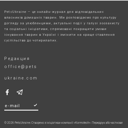
PetsUkraine — це онлайн-журнал для відповідальних
власників домашніх тварин. Ми розповідаємо про культуру
догляду за улюбленцями, актуальні події у галузі зоозахисту
та соціальні ініціативи, спрямовані покращити умови
існування тварин в Україні і змінити на краще ставлення
суспільства до чотирилапих.
Редакция
office@pets
ukraine.com
© 2026 PetsUkraine. Створено з ініціативи компанії «Kormotech». Передрук або часткове