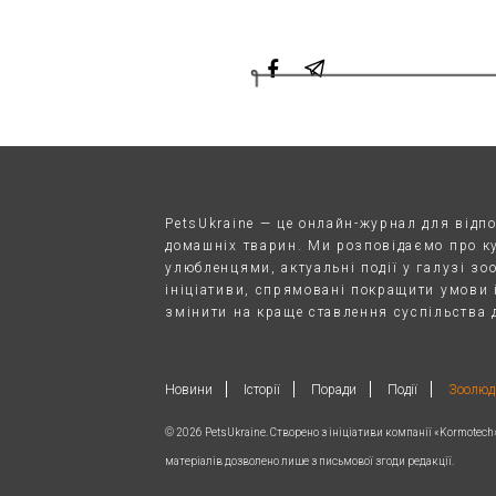
PetsUkraine — це онлайн-журнал для відп
домашніх тварин. Ми розповідаємо про к
улюбленцями, актуальні події у галузі зо
ініціативи, спрямовані покращити умови і
змінити на краще ставлення суспільства 
Новини
Історії
Поради
Події
Зоолюд
© 2026 PetsUkraine. Створено з ініціативи компанії «Kormotec
матеріалів дозволено лише з письмової згоди редакції.