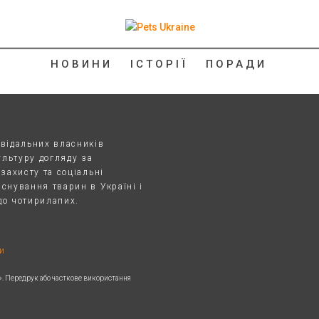
НОВИНИ
ІСТОРІЇ
ПОРАДИ
овідальних власників
ультуру догляду за
озахисту та соціальні
снування тварин в Україні і
до чотирилапих.
и
h». Передрук або часткове використання