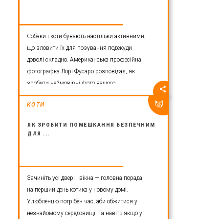
Собаки і коти бувають настільки активними,
що зловити їх для позування подекуди
доволі складно. Американська професійна
фотографка Лорі Фусаро розповідає, як
зробити неймовірні фото вашого
чотирилапого.
КОТИ
ЯК ЗРОБИТИ ПОМЕШКАННЯ БЕЗПЕЧНИМ
ДЛЯ ...
Зачиніть усі двері і вікна — головна порада
на перший день котика у новому домі.
Улюбленцю потрібен час, аби обжитися у
незнайомому середовищі. Та навіть якщо у