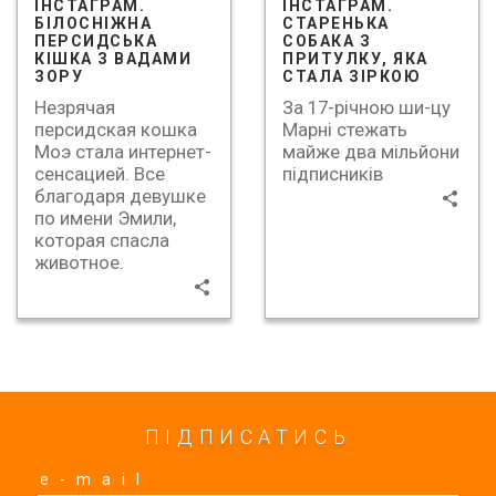
ІНСТАГРАМ.
ІНСТАГРАМ.
БІЛОСНІЖНА
СТАРЕНЬКА
ПЕРСИДСЬКА
СОБАКА З
КІШКА З ВАДАМИ
ПРИТУЛКУ, ЯКА
ЗОРУ
СТАЛА ЗІРКОЮ
Незрячая
За 17-річною ши-цу
персидская кошка
Марні стежать
Моэ стала интернет-
майже два мільйони
сенсацией. Все
підписників
благодаря девушке
по имени Эмили,
которая спасла
животное.
ПІДПИСАТИСЬ