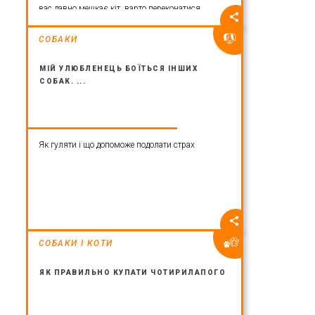
вас давно мешкає кіт, варто переконатися,
що помешкання для нього є справді
СОБАКИ
безпечним, аби знизити рівень загрози для
життя чотирилапого і не боятися залишати
МІЙ УЛЮБЛЕНЕЦЬ БОЇТЬСЯ ІНШИХ
його вдома наодинці. Ці поради ми
СОБАК. ...
розробили спільно з благодійною
організацією «Кото-Ярмарок».
Як гуляти і що допоможе подолати страх
СОБАКИ І КОТИ
ЯК ПРАВИЛЬНО КУПАТИ ЧОТИРИЛАПОГО