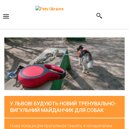
У ЛЬВОВІ БУДУЮТЬ НОВИЙ ТРЕНУВАЛЬНО-
ВИГУЛЬНИЙ МАЙДАНЧИК ДЛЯ СОБАК
Нова локація для прогулянок і занять з чотирилапим