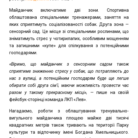
Майданчик включатиме дві зони. Спортивна
облаштована спеціальними тренажерами, заняття на
яких сприятимуть соціалізованості собак. Друга зона —
сенсорний сад. Це місце зі спеціальними рослинами, що
зніматимуть стрес у чотирилапих, особливим мощенням
та затишними «купе» для спілкування з потенційними
господарями.
«Віримо, що майданчик з сенсорним садом також
сприятиме зниженню стресу у собак, що потрапляють до
нас з вулиці, а потенційним господарям буде ще легше
обирати собі друга сім’ї, маючи можливість провести час
разом у такому прекрасному місці», —
пише на своїй
фейсбук-сторінці команда ЛКП «Лев».
Нагадаємо, роботи з облаштування тренувально-
вигульного майданчика площею майже дві тисячі
квадратних метрів також тривають на території Парку
культури та відпочинку імені Богдана Хмельницького.