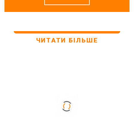
ЧИТАТИ БІЛЬШЕ
28. 01. 2021
21. 01. 2021
У ЛЬВОВІ ВІДКРИЛИ ЩЕ
ДИСТАНЦІЙНА РОБОТА І
ОДИН МАЙДАНЧИК ДЛЯ
КОТИ. ЯК ДОМАШНЯ
ВИГУЛУ СОБАК
ТВАРИНА ВПЛИВАЄ НА
НАШЕ ЖИТТЯ НА
КАРАНТИНІ