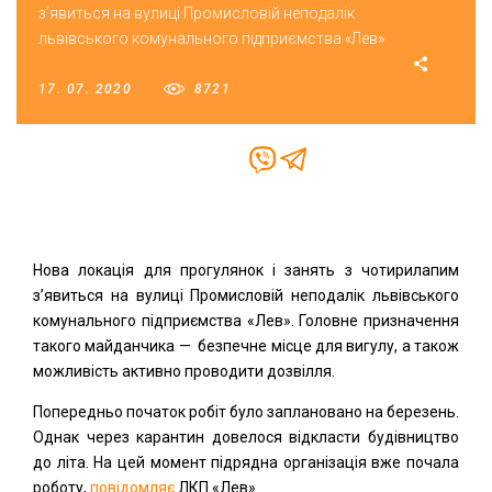
з’явиться на вулиці Промисловій неподалік
львівського комунального підприємства «Лев»
17. 07. 2020
8721
Нова локація для прогулянок і занять з чотирилапим
з’явиться на вулиці Промисловій неподалік львівського
комунального підприємства «Лев». Головне призначення
такого майданчика — безпечне місце для вигулу, а також
можливість активно проводити дозвілля.
Попередньо початок робіт було заплановано на березень.
Однак через карантин довелося відкласти будівництво
до літа. На цей момент підрядна організація вже почала
роботу,
повідомляє
ЛКП «Лев».