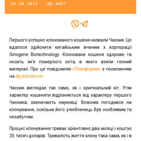
26. 08. 2019
4697
Першого успішно клонованого кошеня назвали Часник. Це
вдалося здійснити китайським вченим з корпорації
Sinogene Biotechnology. Клоноване кошеня здорове та
носить ім’я померлого кота, в якого взяли генний
матеріал. Про це повідомляє
«Платформа»
з посиланням
на
diy.zol.com.cn.
Часник виглядає так само, як і оригінальний кіт. Утім
характер кошеняти відрізняється від характеру першого
Часника, зазначають науковці. Власник погодився на
клонування, оскільки його улюбленець був особливим та
незабутнім.
Процес клонування триває орієнтовно два місяці і коштує
35 тисяч доларів. Тривалість життя клону така сама, як і в