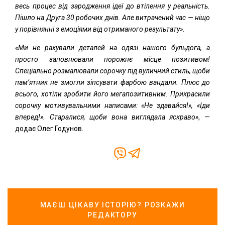
весь процес від зародження ідеї до втілення у реальність.
Пішло на Друга 30 робочих днів. Але витрачений час — ніщо
у порівнянні з емоціями від отриманого результату»
.
«Ми не рахували деталей на одязі нашого бульдога, а
просто заповнювали порожнє місце позитивом!
Спеціально розмалювали сорочку під вуличний стиль, щоби
пам’ятник не змогли зіпсувати фарбою вандали. Плюс до
всього, хотіли зробити його мегапозитивним. Прикрасили
сорочку мотивувальними написами: «Не здавайся!», «Іди
вперед!». Старалися, щоби вона виглядала яскраво»
, —
додає Олег Годунов.
МАЄШ ЦІКАВУ ІСТОРІЮ? РОЗКАЖИ
РЕДАКТОРУ