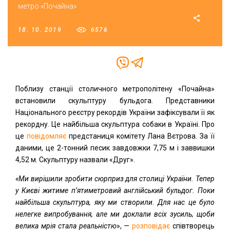
метро «Почайна»
18. 10. 2019
6576
Поблизу станції столичного метрополітену «Почайна»
встановили скульптуру бульдога. Представники
Національного реєстру рекордів України зафіксували її як
рекордну. Це найбільша скульптура собаки в Україні. Про
це
повідомляє
предстаниця комітету Лана Вєтрова. За її
даними, це 2-тонний песик завдовжки 7,75 м і заввишки
4,52 м. Скульптуру назвали «Друг».
«Ми вирішили зробити сюрприз для столиці України. Тепер
у Києві житиме п’ятиметровий англійський бульдог. Поки
найбільша скульптура, яку ми створили. Для нас це було
нелегке випробування, але ми доклали всіх зусиль, щоби
велика мрія стала реальністю
», —
розповідає
співтворець