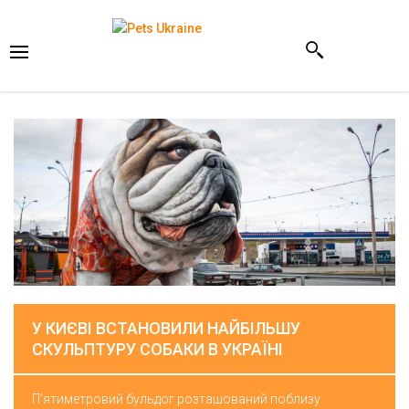
У КИЄВІ ВСТАНОВИЛИ НАЙБІЛЬШУ
СКУЛЬПТУРУ СОБАКИ В УКРАЇНІ
П’ятиметровий бульдог розташований поблизу