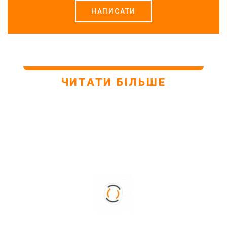
НАПИСАТИ
ЧИТАТИ БІЛЬШЕ
28. 01. 2021
21. 01. 2021
У ЛЬВОВІ ВІДКРИЛИ ЩЕ
ДИСТАНЦІЙНА РОБОТА І
ОДИН МАЙДАНЧИК ДЛЯ
КОТИ. ЯК ДОМАШНЯ
ВИГУЛУ СОБАК
ТВАРИНА ВПЛИВАЄ НА
НАШЕ ЖИТТЯ НА
КАРАНТИНІ