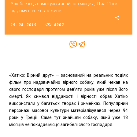
Улюбленець самотужки знайшов місце ДТП за 11 км
від дому і тепер там живе
19. 08. 2019
5902
«Хатіко: Вірний друг» — заснований на реальних подіях
фільм про надзвичайно вірного собаку, який чекав на
свого господаря протягом дев’яти років уже після його
смерті. Як символ відданості і вірності образ Хатіко
використали у багатьох творах і римейках. Популярний
персонаж масової культури матеріалізувався через 94
роки у Греції. Саме тут знайшли собаку, який уже 18
місяців не покидає місця загибелі свого господаря.