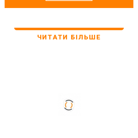
ЧИТАТИ БІЛЬШЕ
28. 01. 2021
21. 01. 2021
У ЛЬВОВІ ВІДКРИЛИ ЩЕ
ДИСТАНЦІЙНА РОБОТА І
ОДИН МАЙДАНЧИК ДЛЯ
КОТИ. ЯК ДОМАШНЯ
ВИГУЛУ СОБАК
ТВАРИНА ВПЛИВАЄ НА
НАШЕ ЖИТТЯ НА
КАРАНТИНІ