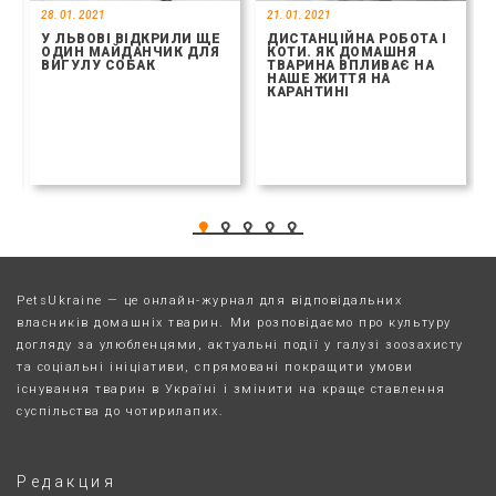
28. 01. 2021
21. 01. 2021
У ЛЬВОВІ ВІДКРИЛИ ЩЕ
ДИСТАНЦІЙНА РОБОТА І
ОДИН МАЙДАНЧИК ДЛЯ
КОТИ. ЯК ДОМАШНЯ
ВИГУЛУ СОБАК
ТВАРИНА ВПЛИВАЄ НА
НАШЕ ЖИТТЯ НА
КАРАНТИНІ
PetsUkraine — це онлайн-журнал для відповідальних
власників домашніх тварин. Ми розповідаємо про культуру
догляду за улюбленцями, актуальні події у галузі зоозахисту
та соціальні ініціативи, спрямовані покращити умови
існування тварин в Україні і змінити на краще ставлення
суспільства до чотирилапих.
Редакция