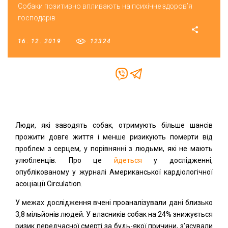
Собаки позитивно впливають на психічне здоров’я
господарів
16. 12. 2019
12324
Люди, які заводять собак, отримують більше шансів
прожити довге життя і менше ризикують померти від
проблем з серцем, у порівнянні з людьми, які не мають
улюбленців. Про це
йдеться
у дослідженні,
опублікованому у журналі Американської кардіологічної
асоціації Circulation.
У межах дослідження вчені проаналізували дані близько
3,8 мільйонів людей. У власників собак на 24% знижується
ризик передчасної смерті за будь-якої причини, з’ясували